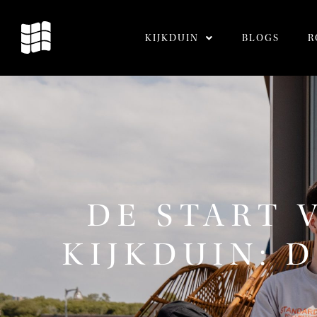
KIJKDUIN
BLOGS
R
DE START 
KIJKDUIN: 