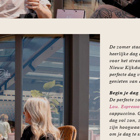
De zomer staa
heerlijke dag
voor het stran
Nieuw Kijkdui
perfecte dag 
genieten van a
Begin je dag
De perfecte z
Lou. Espress
cappuccino. Ge
dag vol zon, 
zijn hoogwaard
om je dag te s