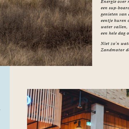
Energie over 
een sup-board
genieten van 
eentje huren 
water vallen, 
een hele dag 
Niet zo’n wat
Zandmotor doe
e