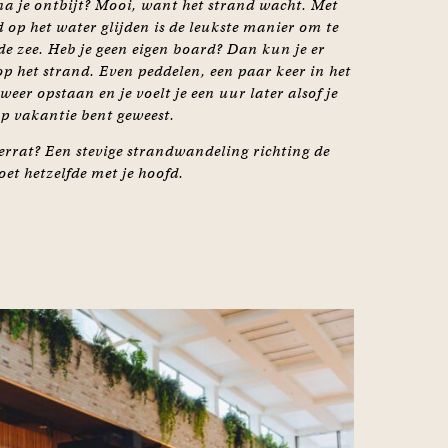
na je ontbijt? Mooi, want het strand wacht. Met
 op het water glijden is de leukste manier om te
de zee. Heb je geen eigen board? Dan kun je er
op het strand. Even peddelen, een paar keer in het
weer opstaan en je voelt je een uur later alsof je
op vakantie bent geweest.
errat? Een stevige strandwandeling richting de
t hetzelfde met je hoofd.