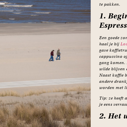
te pakken.
1. Begi
Espres
Een goede zom
haal je bij
Lo
gave koffietru
cappuccino of 
gang komen. H
wilde blijven 
Naast koffie b
andere drankj
worden met li
Tip: ze heeft 
je eens verras
2. Het 