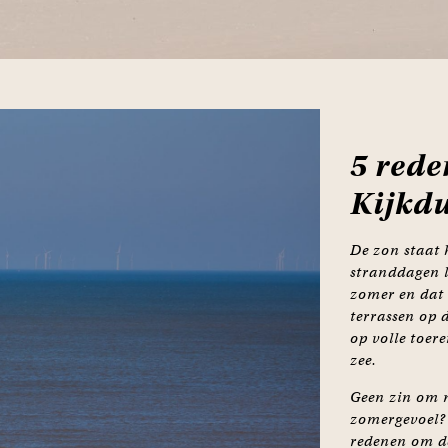
5 rede
Kijkdu
De zon staat 
stranddagen li
zomer en dat 
terrassen op 
op volle toer
zee.
Geen zin om n
zomergevoel? 
redenen om de