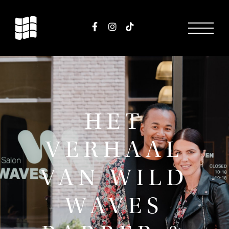
HET
VERHAAL
VAN WILD
WAVES