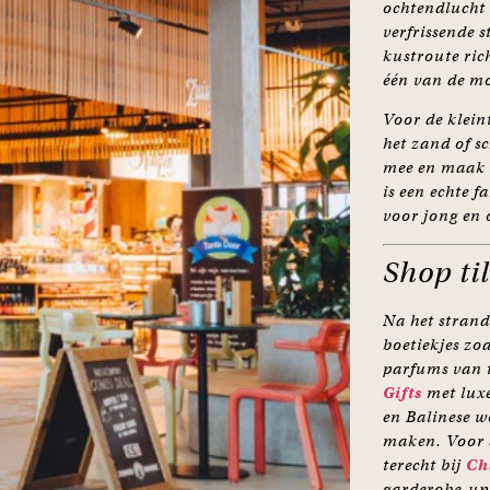
ochtendlucht
verfrissende s
kustroute ric
één van de mo
Voor de klein
het zand of s
mee en maak h
is een echte f
voor jong en 
Shop ti
Na het strand
boetiekjes zo
parfums van t
Gifts
met lux
en Balinese w
maken. Voor 
terecht bij
Ch
garderobe-up