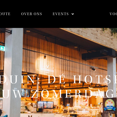
OUTE
OVER ONS
EVENTS
VO
DUIN: DÉ HOT
OUW ZOMERDAG