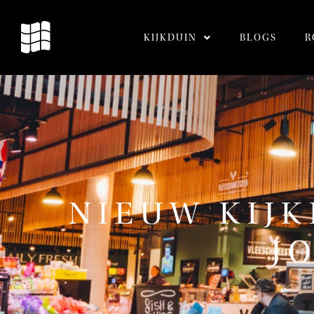
KIJKDUIN
BLOGS
R
NIEUW KIJK
J