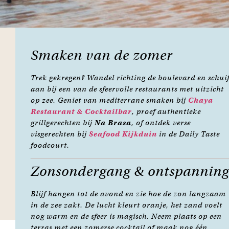
Smaken van de zomer
Trek gekregen? Wandel richting de boulevard en schui
aan bij een van de sfeervolle restaurants met uitzicht
op zee. Geniet van mediterrane smaken bij
Chaya
Restaurant & Cocktailbar
, proef authentieke
grillgerechten bij
Na Brasa
, of ontdek verse
visgerechten bij
Seafood Kijkduin
in de Daily Taste
foodcourt.
Zonsondergang & ontspanning
Blijf hangen tot de avond en zie hoe de zon langzaam
in de zee zakt. De lucht kleurt oranje, het zand voelt
nog warm en de sfeer is magisch. Neem plaats op een
terras met een zomerse cocktail of maak nog één