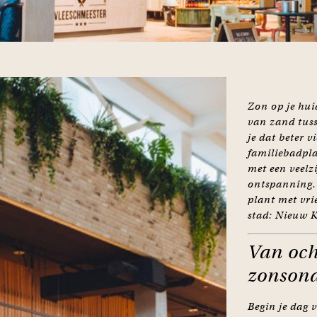
Zon op je hui
van zand tuss
je dat beter 
familiebadpla
met een veelz
ontspanning. 
plant met vr
stad: Nieuw K
Van och
zonson
Begin je dag 