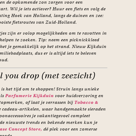
 en de opkomende zon zorgen voor een
tart. Wil je iets actiever? Huur een fiets en volg de
hting Hoek van Holland, langs de duinen en zee:
oiste fietsroutes van Zuid-Holland.
tjes zijn er volop mogelijkheden om te ravotten in
chelpen te zoeken. Tip: neem een picknickkleed
et je gemakkelijk op het strand. Nieuw Kijkduin
amiliebadplaats, dus er is altijd iets te beleven
oud.
ll you drop (met zeezicht)
 is het tijd om te shoppen! Struin langs unieke
als
Parfumerie Kijkduin
voor huidverzoring en
opmerken, of laat je verrassen bij
Tobacco &
e cadeau-artikelen, waar handgemaakte sieraden
oonaccessoires je vakantiegevoel compleet
de nieuwste trends en bekende merken kun je
ase Concept Store,
dé plek voor een zomerse
grade.