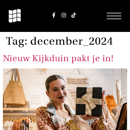
Tag:
december_2024
Nieuw Kijkduin pakt je in!