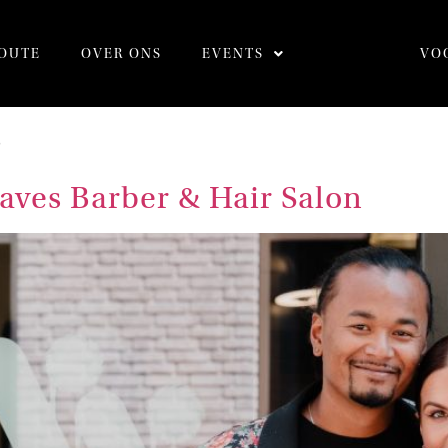
OUTE
OVER ONS
EVENTS
VO
3
aves Barber & Hair Salon